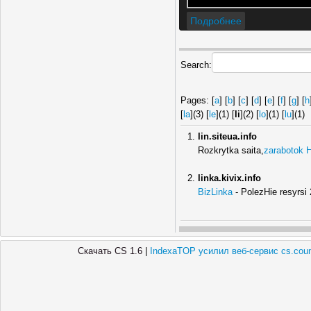
Подробнее
Search:
Pages: [
a
] [
b
] [
c
] [
d
] [
e
] [
f
] [
g
] [
h
[
la
](3) [
le
](1) [
li
](2) [
lo
](1) [
lu
](1)
lin.siteua.info
Rozkrytka saita,
zarabotok H
linka.kivix.info
BizLinka
- PolezHie resyrsi
Скачать CS 1.6
|
IndexaTOP усилил веб-сервис cs.count