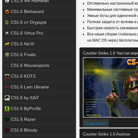
CS1.6 4m Homelan
Оптимально настроенный кон
Минимальные системные тре
CS1.6 Biohazard
Умные боты для одиночной 
CS1.6 от Огурцов
Полная защита от взлома и 
Быстрая скорость скачивани
CS1.6 Virtus Pro
Все наши сборки стабильно р
на MAC OS через бесплатн
CS1.6 Na'Vi
Counter-Strike 1.6 Чистая ве
CS1.6 Fnatic
CS1.6 Mousesports
CS1.6 KOT3
CS1.6 Lam Ukraine
CS1.6 by XAiT
CS1.6 ByProSti
CS1.6 Razer
Подробнее
CS1.6 Bloody
Counter-Strike 1.6 Asiimov