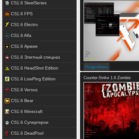
CS1.6 SteelSeries
CS1.6 FPS
CS1.6 Electro
CS1.6 Alfa
CS1.6 Армия
CS1.6 Элитный спецназ
Подробнее
CS1.6 HeadShot Edition
Counter-Strike 1.6 Zombie
CS1.6 LowPing Edition
CS1.6 Versus
CS1.6 Bear
CS1.6 Minecraft
CS1.6 Супергерои
CS1.6 DeadPool