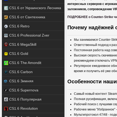
интересных серверов с игрокам
CS1.6 от Украинского Лесника
заложников, сопровождение VIP
CS1.6 от Сантехника
ПОДРОБНЕЕ о Counter-Strike чи
CS1.6 Retro
Почему надёжней с
CS1.6 Professional Zver
Мы занимаемся Counter-Strik
CS1.6 MegaSkill
Ответственный подход к раз
Постоянная работа над сов
CS1.6 Gold
Высокая скорость скачивани
рекомендуем отключать VPN
CS1.6 The Amondit
Регулярное ежедневное обно
время и получить её уже об
CS1.6 Carbon
Особенности наших 
CS1.6 Зимняя
CS1.6 Supernova
Самый новый контент Steam
CS1.6 Популярная
Полная русификация, включа
Рабочий поиск с лучшими с
CS1.6 Revolution
Рабочее меню "Избранное" 
Мультипротокол 47/48 - под