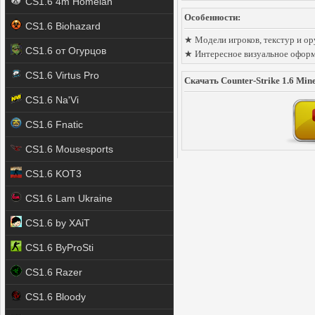
CS1.6 4m Homelan
Особенности:
CS1.6 Biohazard
★ Модели игроков, текстур и ору
CS1.6 от Огурцов
★ Интересное визуальное оформ
CS1.6 Virtus Pro
Скачать Counter-Strike 1.6 Min
CS1.6 Na'Vi
CS1.6 Fnatic
CS1.6 Mousesports
CS1.6 KOT3
CS1.6 Lam Ukraine
CS1.6 by XAiT
CS1.6 ByProSti
CS1.6 Razer
CS1.6 Bloody