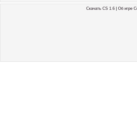
Скачать CS 1.6
|
Oб игре Co