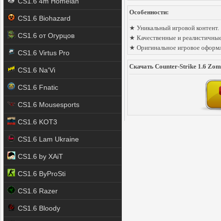
CS1.6 4m Homelan
Особенности:
CS1.6 Biohazard
★ Уникальный игровой контент.
CS1.6 от Огурцов
★ Качественные и реалистичные 
★ Оригинальное игровое оформл
CS1.6 Virtus Pro
Скачать Counter-Strike 1.6 Zom
CS1.6 Na'Vi
CS1.6 Fnatic
CS1.6 Mousesports
CS1.6 KOT3
CS1.6 Lam Ukraine
CS1.6 by XAiT
CS1.6 ByProSti
CS1.6 Razer
CS1.6 Bloody