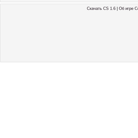
Скачать CS 1.6
|
Oб игре Co