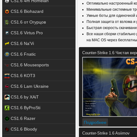
CS1.6 4m Homelan
Оптимально настроенный кон
Минимальные системные тре
CS1.6 Biohazard
Умные боты для одиночной 
CS1.6 от Огурцов
Полная защита от взлома и 
Быстрая скорость скачивани
CS1.6 Virtus Pro
Все наши сборки стабильно р
на MAC OS через бесплатн
CS1.6 Na'Vi
Counter-Strike 1.6 Чистая ве
CS1.6 Fnatic
CS1.6 Mousesports
CS1.6 KOT3
CS1.6 Lam Ukraine
CS1.6 by XAiT
CS1.6 ByProSti
CS1.6 Razer
Подробнее
CS1.6 Bloody
Counter-Strike 1.6 Asiimov