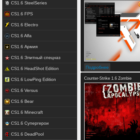
CS1.6 SteelSeries
CS1.6 FPS
CS1.6 Electro
CS1.6 Alfa
CS1.6 Армия
CS1.6 Элитный спецназ
Подробнее
CS1.6 HeadShot Edition
Counter-Strike 1.6 Zombie
CS1.6 LowPing Edition
CS1.6 Versus
CS1.6 Bear
CS1.6 Minecraft
CS1.6 Супергерои
CS1.6 DeadPool