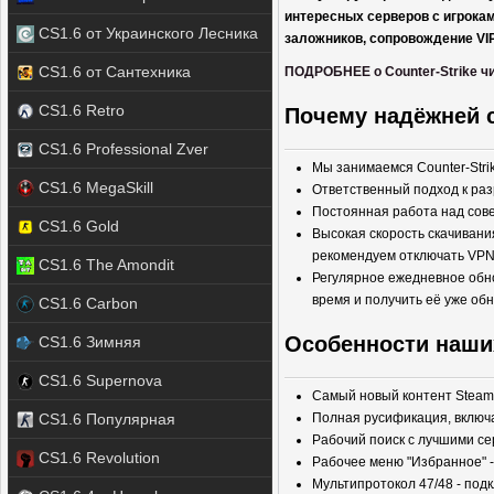
интересных серверов с игрокам
CS1.6 от Украинского Лесника
заложников, сопровождение VIP
CS1.6 от Сантехника
ПОДРОБНЕЕ о Counter-Strike чи
CS1.6 Retro
Почему надёжней с
CS1.6 Professional Zver
Мы занимаемся Counter-Strik
CS1.6 MegaSkill
Ответственный подход к раз
Постоянная работа над сов
CS1.6 Gold
Высокая скорость скачивани
рекомендуем отключать VPN
CS1.6 The Amondit
Регулярное ежедневное обно
время и получить её уже об
CS1.6 Carbon
Особенности наших 
CS1.6 Зимняя
CS1.6 Supernova
Самый новый контент Steam
CS1.6 Популярная
Полная русификация, включа
Рабочий поиск с лучшими с
CS1.6 Revolution
Рабочее меню "Избранное" 
Мультипротокол 47/48 - под