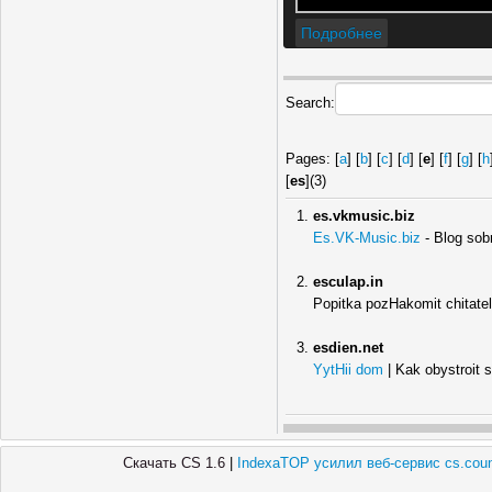
Подробнее
Search:
Pages: [
a
] [
b
] [
c
] [
d
] [
e
] [
f
] [
g
] [
h
[
es
](3)
es.vkmusic.biz
Es.VK-Music.biz
- Blog sob
esculap.in
Popitka pozHakomit chitate
esdien.net
YytHii dom
| Kak obystroit 
Скачать CS 1.6
|
IndexaTOP усилил веб-сервис cs.count