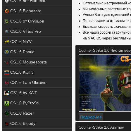
CS1.6 4m Homelan
Оптимально настроенный кон
Минимальные системные тре
CS1.6 Biohazard
Умные боты для одиночной 
CS1.6 от Огурцов
Полная защита от взлома и 
Быстрая скорость скачивани
CS1.6 Virtus Pro
Все наши сборки стабильно р
на MAC OS через бесплатн
CS1.6 Na'Vi
Counter-Strike 1.6 Чистая ве
CS1.6 Fnatic
CS1.6 Mousesports
CS1.6 KOT3
CS1.6 Lam Ukraine
CS1.6 by XAiT
CS1.6 ByProSti
CS1.6 Razer
Подробнее
CS1.6 Bloody
Counter-Strike 1.6 Asiimov