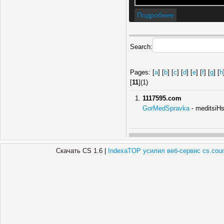
Подробнее
Search:
Pages: [
a
] [
b
] [
c
] [
d
] [
e
] [
f
] [
g
] [
h
[
11
](1)
1117595.com
GorMedSpravka
- meditsiHsk
Скачать CS 1.6
|
IndexaTOP усилил веб-сервис cs.count