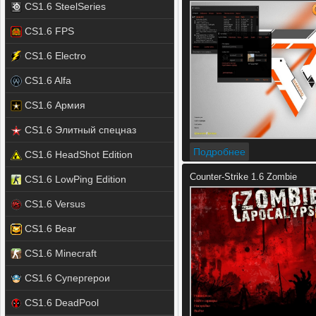
CS1.6 SteelSeries
CS1.6 FPS
CS1.6 Electro
CS1.6 Alfa
CS1.6 Армия
CS1.6 Элитный спецназ
Подробнее
CS1.6 HeadShot Edition
Counter-Strike 1.6 Zombie
CS1.6 LowPing Edition
CS1.6 Versus
CS1.6 Bear
CS1.6 Minecraft
CS1.6 Супергерои
CS1.6 DeadPool