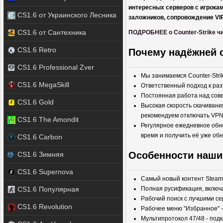
интересных серверов с игрокам
CS1.6 от Украинского Лесника
заложников, сопровождение VIP
CS1.6 от Сантехника
ПОДРОБНЕЕ о Counter-Strike чи
CS1.6 Retro
Почему надёжней с
CS1.6 Professional Zver
Мы занимаемся Counter-Strik
CS1.6 MegaSkill
Ответственный подход к раз
Постоянная работа над сов
CS1.6 Gold
Высокая скорость скачивани
рекомендуем отключать VPN
CS1.6 The Amondit
Регулярное ежедневное обно
время и получить её уже об
CS1.6 Carbon
Особенности наших 
CS1.6 Зимняя
CS1.6 Supernova
Самый новый контент Steam
CS1.6 Популярная
Полная русификация, включа
Рабочий поиск с лучшими с
CS1.6 Revolution
Рабочее меню "Избранное" 
Мультипротокол 47/48 - под